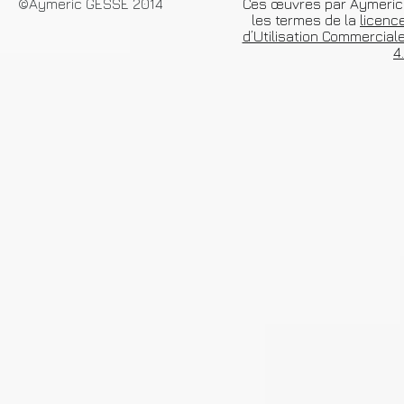
©Aymeric GESSE 2014
Ces œuvres par Aymeric 
les termes de la
licenc
d’Utilisation Commercial
4