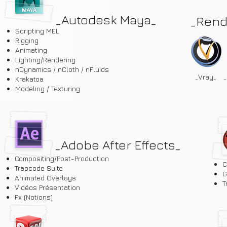
_Autodesk Maya_
_Rend
Scripting MEL
Rigging
Animating
Lighting/Rendering
nDynamics / nCloth / nFluids
_Vray_
_
Krakatoa
Modeling
/ Texturing
_Adobe After Effects
_
Compositing
/Post-Production
C
Trapcode Suite
G
Animated Overlays
T
Vidéos Présentation
Fx (Notions)