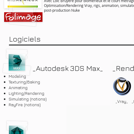
Avec Loïc Bruyère pour biomérieux et le court métrag
Optimisation/Rendering Vray, rigs, animation, simulati
post-production Nuke
Logiciels
_Autodesk 3DS Max
_
_Rend
Modeling
Texturing/Baking
Animating
Lighting/Rendering
Simulating (notions)
_Vray_
_
RayFire (notions)