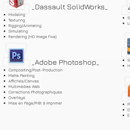
_Dassault SolidWorks
_
Modeling
S
Texturing
L
Rigging/Animating
Simulating
Rendering
(HD Image Fixe)
S
_Adobe Photoshop
_
H
Compositing
/Post-Production
Matte Painting
Affiches/Canvas
Multimédias Web
Corrections Photographiques
Overlays
Mise en Page/Prêt à Imprimer
P
D
E